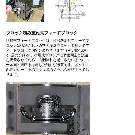
ブロック積み重ね式フィードブロック
積層式フィードブロックは、押出機よりフィードブ
ロックに供給された原料を積層ブロックを用いてフ
ィードブロック内で分岐をさせます（例 3種の原料
を5層に分ける)。積層式ブロックは平面同士で流路
を密着させるため、樹脂漏れを起こさないようにシ
ール面の面圧を考慮した設計が必要です。ボルトの
配置やシール面のザグリ等のノウハウが詰まってお
ります。