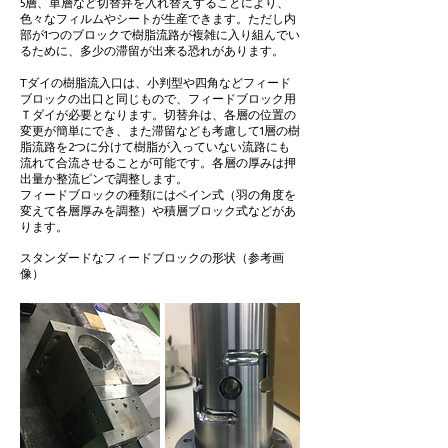
5層、単層など切替弁を入れ替えすることにより、
色々なフィルムやシートが生産できます。ただし内
部が1つのブロックで樹脂流路が複雑に入り組んでい
るために、多少の滞留が出来る恐れがあります。
Tダイの樹脂流入口は、小判型や四角などフィード
ブロックの出口と同じもので、フィードブロック用
Ｔダイが必要となります。切替弁は、各層の位置の
変更が簡単にでき、また滞留なども考慮して1層の樹
脂流路を2つに分けて樹脂が入っていない流路にも
流れて合流させることが可能です。各層の厚みは押
出量か整流ピンで調整します。
フィードブロックの種類にはベイン式（羽の角度を
変えて各層厚みを調整）や積層ブロック式などがあ
ります。
スタンダードなフィードブロックの形状（参考画
像）