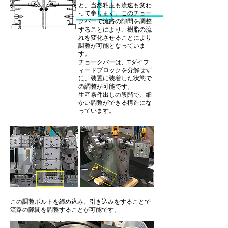
と、当然粘度も流速も変わ
って参ります。このチョー
クバーで流路の隙間を調整
することにより、樹脂の流
れを変化させることにより
調整が可能となっていま
す。
チョークバーは、Tダイフ
ィードブロックを分解せず
に、装置に装着した状態で
の調整が可能です。
生産条件出しの段階で、細
かい調整ができる構造にな
っています。
この調整ボルトを締め込み、引き込みをすることで
流路の隙間を調整することが可能です。