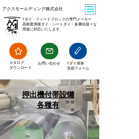
​アクスモールディング株式会社
Tダイ・フィードブロックの専門メーカー
​高精度薄膜ダイ・シートダイ・多層化様々な
用途に対応いたします。
​カタログ
​お問い合わせ
Tダイ簡単
ダウンロード
見積フォーム
押出機付帯設備
​各種有