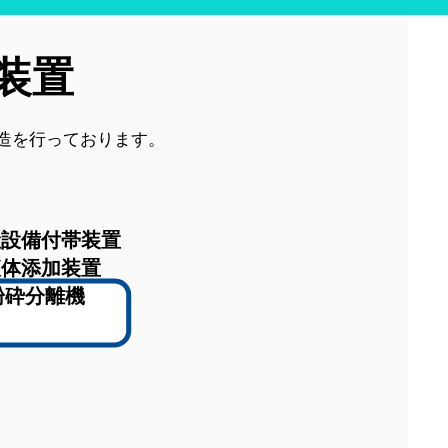
装置
造を行っております。
産設備付帯装置
液体添加装置
粉砕分離機