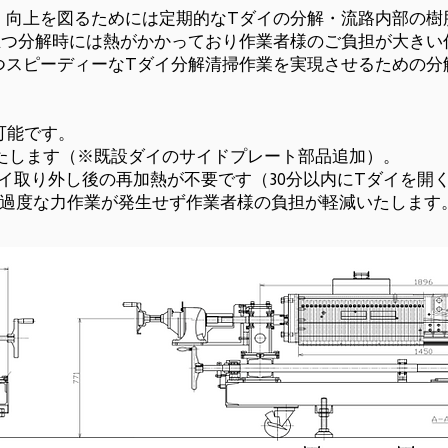
、向上を図るためには定期的なTダイの分解・流路内部の樹
且つ分解時には熱がかかっており作業者様のご負担が大きい
つスピーディーなTダイ分解清掃作業を実現させるための分
可能です。
いたします（※既設ダイのサイドプレート部品追加）。
イ取り外し後の再加熱が不要です（30分以内にTダイを開
、過度な力作業が発生せず作業者様の負担が軽減いたします