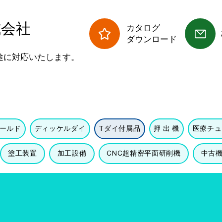
式会社
​カタログ
ダウンロード
途に対応いたします。
ールド
ディッケルダイ
Tダイ付属品
押 出 機
医療チュ
塗工装置
加工設備
CNC超精密平面研削機
中古