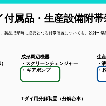
イ付属品・生産設備附帯
ず、製品成形時に必要となる付帯装置についても、設計〜製
成形周辺機器
生
車）
・スクリーンチェンジャー
・
・ ギアポンプ
・ 
Tダイ用分解装置（分解台車）