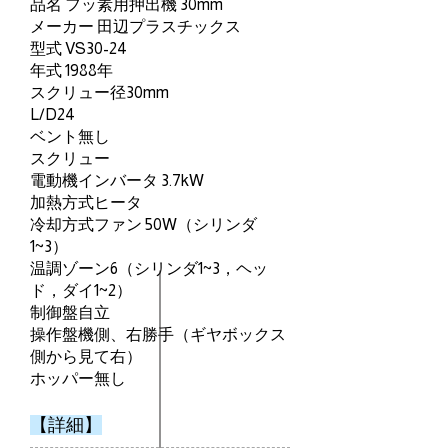
品名 フッ素用押出機 30mm
メーカー 田辺プラスチックス
型式 VS30-24
年式 1988年
スクリュー径30mm
L/D24
ベント無し
スクリュー
電動機インバータ 3.7kW
加熱方式ヒータ
冷却方式ファン 50W（シリンダ
1~3）
温調ゾーン6（シリンダ1~3，ヘッ
ド，ダイ1~2）
制御盤自立
操作盤機側、右勝手（ギヤボックス
側から見て右）
ホッパー無し
​【詳細】