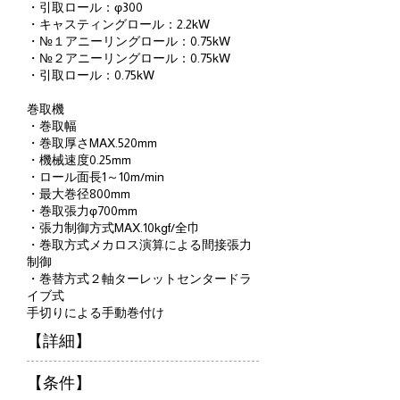
・引取ロール：φ300
・キャスティングロール：2.2kW
・№１アニーリングロール：0.75kW
・№２アニーリングロール：0.75kW
・引取ロール：0.75kW
巻取機
・巻取幅
・巻取厚さMAX.520mm
・機械速度0.25mm
・ロール面長1～10m/min
・最大巻径800mm
・巻取張力φ700mm
・張力制御方式MAX.10kgf/全巾
・巻取方式メカロス演算による間接張力
制御
・巻替方式２軸ターレットセンタードラ
イブ式
手切りによる手動巻付け
​【詳細】
​【条件】