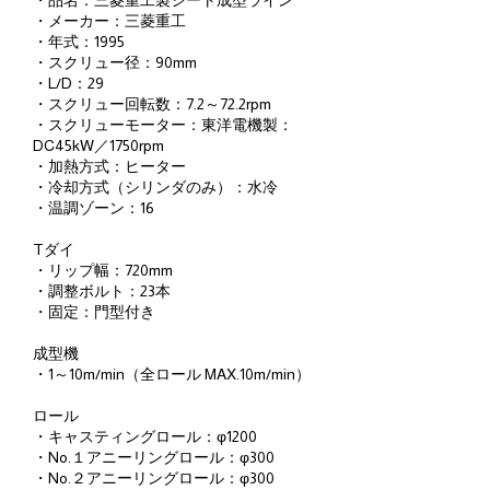
・品名：三菱重工製シート成型ライン
・メーカー：三菱重工
・年式：1995
・スクリュー径：90mm
・L/D：29
・スクリュー回転数：7.2～72.2rpm
・スクリューモーター：東洋電機製：
DC45kW／1750rpm
・加熱方式：ヒーター
・冷却方式（シリンダのみ）：水冷
・温調ゾーン：16
Tダイ
・リップ幅：720mm
・調整ボルト：23本
・固定：門型付き
成型機
・1～10m/min（全ロール MAX.10m/min）
ロール
・キャスティングロール：φ1200
・No.１アニーリングロール：φ300
・No.２アニーリングロール：φ300