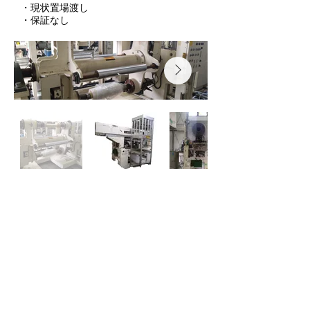
・現状置場渡し
​・保証なし
​お問い合わせ
本社 (経理・採用)
〒144-0035
東京都大田区南蒲田2-8-2 CINZA101