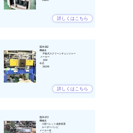
​ 1988年
詳しくはこちら
B24-002
​機械名
平板式スクリーンチェンジャー
メーカー
JSW
年式
2023年
詳しくはこちら
B24-013
​機械名
小型ペレット成形装置
ルーダーバンビ
メーカー名​