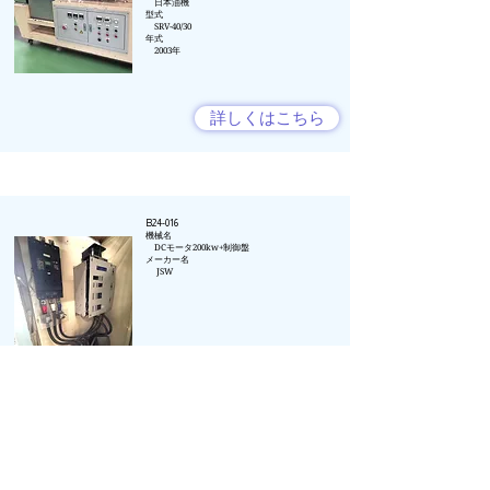
日本油機
型式
SRV-40/30
年式
​ 2003年
詳しくはこちら
B24-016
​機械名​​
DCモータ200kw+制御盤
メーカー名​
​ JSW
詳しくはこちら
B24-018