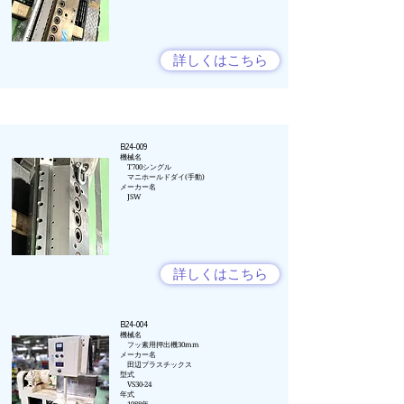
詳しくはこちら
B24-009
​機械名
T700シングル
マニホールドダイ(手動)
メーカー名​
JSW
詳しくはこちら
B24-004
​機械名
フッ素用押出機30mm
​メーカー名
​ 田辺プラスチックス
型式
VS30-24
年式