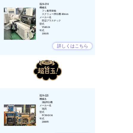
B24-014
​機械名
フッ素用単軸
スクリュー押出機 40mm
メーカー名​
田辺プラスチック
型式
VS40-24
年式​
1991年
詳しくはこちら
B24-020
​機械名
2軸押出機
​メーカー名
​ 池貝
型式
PCM43-34
年式
​ 2000年