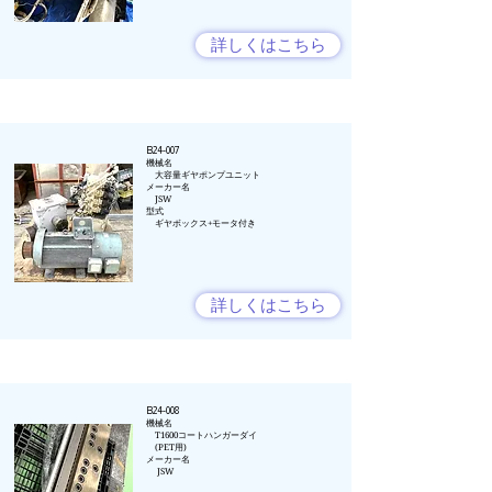
詳しくはこちら
B24-007
​機械名
大容量ギヤポンプユニット
メーカー名​
JSW
型式
ギヤボックス+モータ付き
詳しくはこちら
B24-008
​機械名​​
T1600コートハンガーダイ​
(PET用)
メーカー名​
​ JSW