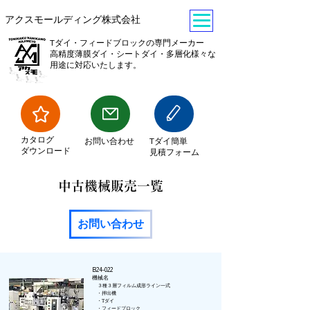
​アクスモールディング株式会社
Tダイ・フィードブロックの専門メーカー
​高精度薄膜ダイ・シートダイ・多層化様々な
用途に対応いたします。
​カタログ
​お問い合わせ
Tダイ簡単
ダウンロード
見積フォーム
​中古機械販売一覧
お問い合わせ
B24-022
​機械名
３種３層フィルム成形ライン一式
・押出機
・Tダイ
・フィードブロック