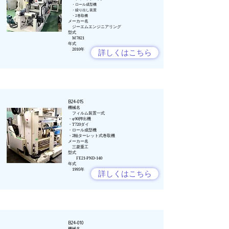
・ロール成型機
​ ・繰り出し装置
・2巻取機​
​メーカー名
​ ジーエムエンジニアリング
型式
M7821
年式
​ 2010年
詳しくはこちら
B24-015
​機械名
フィルム装置一式
・φ90押出機
・T720ダイ
・ロール成型機
・2軸ターレット式巻取機
​​メーカー名​
三菱重工
型式
​ FE21-PND-140
年式​
1995年
詳しくはこちら
B24-010
​機械名