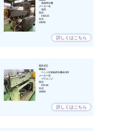
単軸押出機
​​メーカー名​
池貝
型式
FS65-25
年式​
1993年
詳しくはこちら
B24-012
​機械名​​
ベント付単軸押出機40-30V
メーカー名​
プラエンジ
型式
PSV-40
年式​
1996年
詳しくはこちら