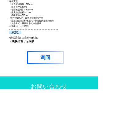
卷绕宽度
・最大绕线厚度：520mm
・机器速度 0.25mm
・卷面长度 1 至 10 米/分钟
・最大绕线直径 800mm
・卷绕张力 φ700mm
- 张力控制系统：最大 10 公斤力/全宽
・通过绕线法的机械损耗计算进行间接张力控制
・复卷方式：双轴转塔式中心驱动
手工绕线，手工切割
【状况】
*请联系我们获取价格信息。
・现状出售，无保修
询问
​お問い合わせ
总公司（行政及会计）
CINZA101，东京都大田区南蒲田
2-8-2
144-0035
电话：03-6424-4675
丹泽技术中心（设计、开发和制造基地）