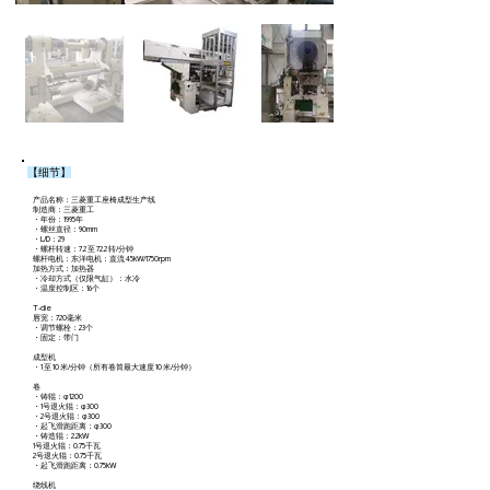
【细节】
产品名称：三菱重工座椅成型生产线
制造商：三菱重工
・年份：1995年
・螺丝直径：90mm
・L/D：29
・螺杆转速：7.2 至 72.2 转/分钟
螺杆电机：东洋电机：直流 45kW/1750rpm
加热方式：加热器
・冷却方式（仅限气缸）：水冷
・温度控制区：16个
T-die
唇宽：720毫米
・调节螺栓：23个
・固定：带门
成型机
・1 至 10 米/分钟（所有卷筒最大速度 10 米/分钟）
卷
・铸辊：φ1200
・1号退火辊：φ300
・2号退火辊：φ300
・起飞滑跑距离：φ300
・铸造辊：2.2kW
1号退火辊：0.75千瓦
2号退火辊：0.75千瓦
・起飞滑跑距离：0.75kW
绕线机