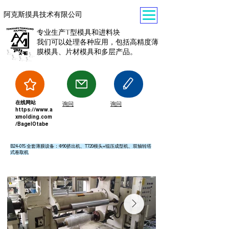
阿克斯摸具技术有限公司
专业生产T型模具和进料块
我们可以处理各种应用，包括高精度薄
膜模具、片材模具和多层产品。
在线网站
询问
询问
https://www.a
xmolding.com
/BagelOtabe
B24-015 全套薄膜设备：Φ90挤出机、T720模头+辊压成型机、双轴转塔
式卷取机