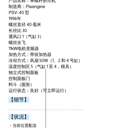
产品名称：单螺杆挤出机
制造商：Plaengine
PSV-40 型
1996年
螺丝直径 40 毫米
长径比 30
通风口 1（气缸 3）
螺丝全飞
11kW电机变频器
加热方式：带状加热器
冷却方式：风扇 50W（1、2 和 4 号缸）
温度控制区 5（气缸 1 至 4，模具）
独立式控制面板
控制面板门
料斗（圆形）
运行状态：良好（可立即运行）
【细节】
【状况】
・当前位置配送