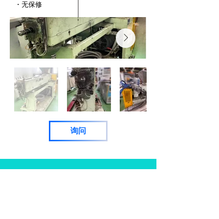
・无保修
询问
​お問い合わせ
总公司（行政及会计）
CINZA101，东京都大田区南蒲田
2-8-2