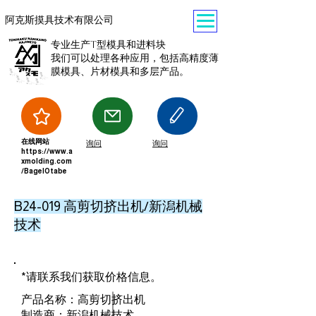
阿克斯摸具技术有限公司
专业生产T型模具和进料块
我们可以处理各种应用，包括高精度薄
膜模具、片材模具和多层产品。
在线网站
询问
询问
https://www.a
xmolding.com
/BagelOtabe
B24-019 高剪切挤出机/新潟机械
技术
*请联系我们获取价格信息。
产品名称：高剪切挤出机
制造商：新潟机械技术