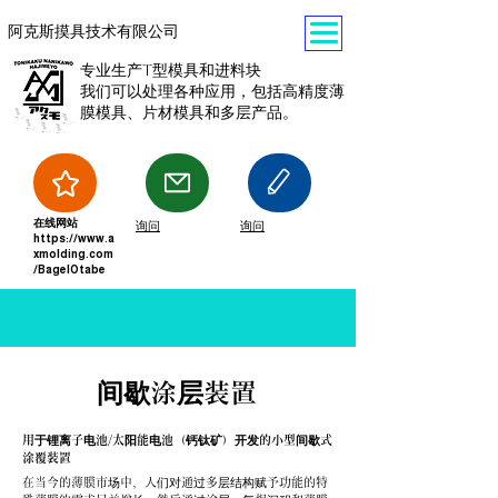
阿克斯摸具技术有限公司
专业生产T型模具和进料块
我们可以处理各种应用，包括高精度薄
膜模具、片材模具和多层产品。
在线网站
询问
询问
https://www.a
xmolding.com
/BagelOtabe
间歇涂层装置
用于锂离子电池/太阳能电池（钙钛矿）开发的小型间歇式
涂覆装置
在当今的薄膜市场中，人们对通过多层结构赋予功能的特