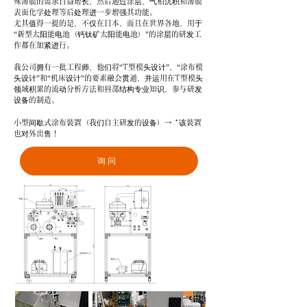
殊薄膜的需求日益增长，然后通过涂层、气相沉积和薄膜
表面化学处理等后处理进一步增强其功能。
尤其值得一提的是，不仅在日本，而且在世界各地，用于
“新型太阳能电池（钙钛矿太阳能电池）”的涂层的研发工
作都在加紧进行。
我公司拥有一批工程师，他们将“T型模头设计”、“涂布模
头设计”和“机床设计”的要素融会贯通，并运用在T型模头
领域积累的流动分析方法和唇部结构专业知识，参与研发
设备的制造。
小型间歇式涂布装置（我们自主研发的设备）→ *该装置
也对外出售！
询问