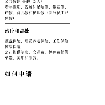
公共假期 暑假（3天）
新年假期、祝贺和吊唁假、带薪假、
产假、育儿假和护理假（部分员工已
休假）
治疗和益处
就业保险、雇员养老保险、工伤保险
健康保险
公司提供制服、交通费，并免费提供
染发、美甲和服装。
如何申请
请点击下方“申请”按钮进行申请。
【申请后流程】
申请 → 文件筛选 → 面试（1-2 次） → 录